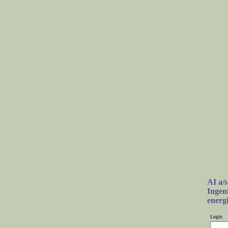
AI a/s
Ingeni
energ
Login