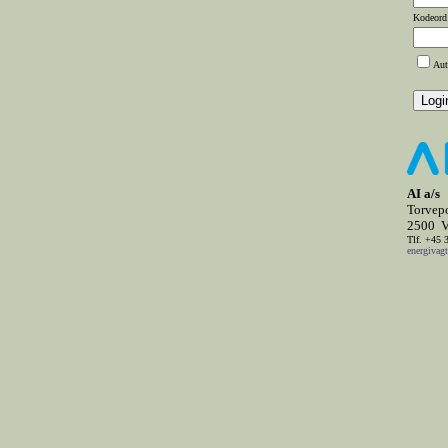
Kodeord
Aut
AI a/s
Torvepo
2500 V
Tlf. +45 
energivag